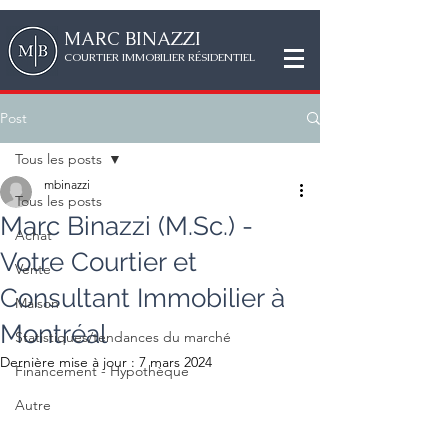
MAR
C
BINAZZI
CO
URTIER IMMOBILIER RÉSIDENTIEL
Post
Tous les posts
mbinazzi
Tous les posts
Marc Binazzi (M.Sc.) -
Achat
Votre Courtier et
Vente
Consultant Immobilier à
Maison
Montréal
Statistiques/tendances du marché
Dernière mise à jour :
7 mars 2024
Financement - Hypothèque
Autre