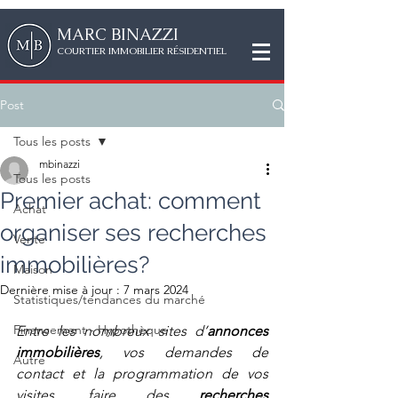
MAR
C
BINAZZI
CO
URTIER IMMOBILIER RÉSIDENTIEL
Post
Tous les posts
mbinazzi
Tous les posts
Premier achat: comment
Achat
organiser ses recherches
Vente
immobilières?
Maison
Dernière mise à jour :
7 mars 2024
Statistiques/tendances du marché
Financement - Hypothèque
Entre les nombreux sites d’
annonces 
immobilières
, vos demandes de 
Autre
contact et la programmation de vos 
visites, faire des 
recherches 