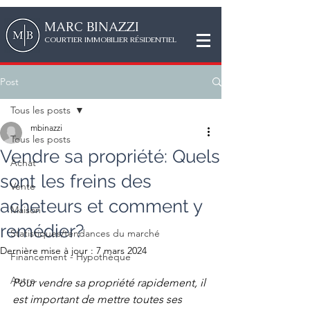
MAR
C
BINAZZI
CO
URTIER IMMOBILIER RÉSIDENTIEL
Post
Tous les posts
mbinazzi
Tous les posts
Vendre sa propriété: Quels
Achat
sont les freins des
Vente
acheteurs et comment y
Maison
remédier?
Statistiques/tendances du marché
Dernière mise à jour :
7 mars 2024
Financement - Hypothèque
Autre
Pour vendre sa propriété rapidement, il 
est important de mettre toutes ses 