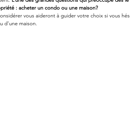
sent. 
L’une des grandes questions qui préoccupe dès le 
opriété : acheter un condo ou une maison?
considérer vous aideront à guider votre choix si vous hés
ou d’une maison.