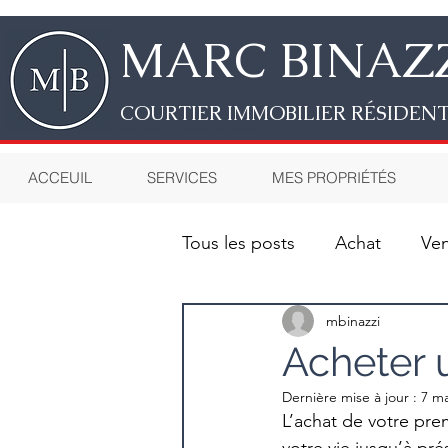
MAR
C
BINAZ
CO
URTIER IMMOBILIER RÉSIDEN
VOTRE CONSULTANT IMMOBILIER À MONTRÉAL
ACCEUIL
SERVICES
MES PROPRIÉTÉS
Tous les posts
Achat
Ve
Financement - Hypothèque
mbinazzi
Acheter 
Dernière mise à jour :
7 ma
L’achat de votre pre