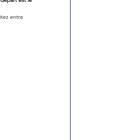
départ est le 
itez entre 